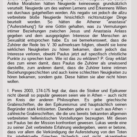
Antike Moralisten hätten Neugierde keineswegs grundsätzlich
verurteilt. Neugierde um des wahren Lernens und Erkennens Willen
sei durchaus gutgeheißen worden. Als negativ sei jedoch die allzu
verbreitete bloße Neugierde hinsichtlich nichtsnutziger Dinge
beurteilt worden. So hätten die Athener "
anastasia
“
("Auferstehung“) für eine Göttin gehalten, was zu Vermutungen
intimer Beziehungen zwischen Jesus und Anastasia Anlass
gegeben und dem ausgeprägten Interesse der Menschen an
Sexualität entsprochen habe. Es sei bemerkenswert, dass die
Zuhörer der Rede bis V. 30 aufmerksam folgten, obwohl sie keine
wirklichen Neuigkeiten zu hören bekamen, dann jedoch das
Interesse verloren, obwohl Paulus jetzt auf spezifisch christliche
Punkte zu sprechen kam. Wie ist das zu erklären? P. Gray erklärt
dies zum einen damit, dass Paulus die Zuhörer als unwissend
darstellte, zum anderen damit, dass die Zuhörer keine intimen
Beziehungsgeschichten und auch keine schlechten Neuigkeiten zu
hören bekamen, sondern gute. Diese hätten sie aber nicht hören
wollen.
I. Peres 2003, 174-175 legt dar, dass die Stoiker und Epikureer
nicht überall so populär gewesen seien wie in Athen − auch nicht
im Kreis der anderen Philosophen. Es gebe griechische
Grabinschriften, die den Epikureismus und hauptsächlich seinen
Begründer stark kritisierten. Daneben gebe es − auch aus Athen −
zahlreiche Grabinschriften, die die uns bereits bekannten allgemein
verbreiteten hellenistischen Vorstellungen bezeugten. Mit diesen
sei Paulus bei der Mission konfrontiert gewesen. Lukas werde eine
zu seiner Zeit verbreitete Erfahrung wiedergeben, wenn er betone,
dass vor allem die Verkündigung der Auferstehung von den Toten
für intellektuelle Griechen lächerlich und nicht akzeptierbar