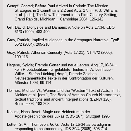
Gempf, Conrad; Before Paul Arrived in Corinth: The Mission
Strategies in 1 Corinthians 2:2 and Acts 17, in: P. J. Williams
et al. [eds.], The New Testament in Its First Century Setting,
Grand Rapids, Michigan − Cambridge 2004, 126-142
Gill, David; Dionysios and Damaris: A Note on Acts 17:34, CBQ
61/3 (1999), 483-490
Gray, Patrick; Implied Audiences in the Areopagus Narrative, TynB
55/2 (2004), 205-218
Gray, Patrick; Athenian Curiosity (Acts 17:21), NT 47/2 (2005),
109-116
Hagene, Sylvia; Fremde Götter und neue Lehren. Apg 17,16-34 −
kein Propädeutikum für gebildete Heiden, in: A. Leinhäupl-
Wilke − Stefan Lücking [Hrsg.], Fremde Zeichen:
Neutestamentliche Texte in der Konfrontation der Kulturen,
Münster 1998, 99-114
Holmes, Michael W.; Women and the “Western” Text of Acts, in: T.
Nicklas et al. [eds.], The Book of Acts as Church History: text,
textual traditions and ancient interpretations (BZNW 120),
Berlin 2003, 183-203
Klauck, Hans-Josef; Magie und Heidentum in der
Apostelgeschichte des Lukas (SBS 167), Stuttgart 1996
Lotter, G. A.; Thompson, G. G.; Acts 17:16-34 as paradigm in
responding to postmodernity, IDS 39/4 (2005), 695-714