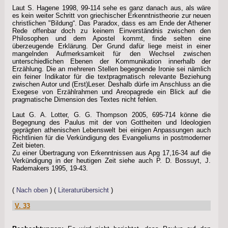
Laut S. Hagene 1998, 99-114 sehe es ganz danach aus, als wäre
es kein weiter Schritt von griechischer Erkenntnistheorie zur neuen
christlichen "Bildung“. Das Paradox, dass es am Ende der Athener
Rede offenbar doch zu keinem Einverständnis zwischen den
Philosophen und dem Apostel kommt, finde selten eine
überzeugende Erklärung. Der Grund dafür liege meist in einer
mangelnden Aufmerksamkeit für den Wechsel zwischen
unterschiedlichen Ebenen der Kommunikation innerhalb der
Erzählung. Die an mehreren Stellen begegnende Ironie sei nämlich
ein feiner Indikator für die textpragmatisch relevante Beziehung
zwischen Autor und (Erst)Leser. Deshalb dürfe im Anschluss an die
Exegese von Erzählrahmen und Areopagrede ein Blick auf die
pragmatische Dimension des Textes nicht fehlen.
Laut G. A. Lotter, G. G. Thompson 2005, 695-714 könne die
Begegnung des Paulus mit der von Gottheiten und Ideologien
geprägten athenischen Lebenswelt bei einigen Anpassungen auch
Richtlinien für die Verkündigung des Evangeliums in postmoderner
Zeit bieten.
Zu einer Übertragung von Erkenntnissen aus Apg 17,16-34 auf die
Verkündigung in der heutigen Zeit siehe auch P. D. Bossuyt, J.
Rademakers 1995, 19-43.
(
Nach oben
) (
Literaturübersicht
)
V. 33