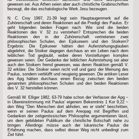
gewesen sei. Aus Athen seien aber auch christliche Grabinschriften
bezeugt, die das eschatologische Werk Jesu bezeugen.
N. C. Croy 1997, 21-39 legt sein Hauptaugenmerk auf die
Zuhörerschaft und deren Reaktionen auf die Predigt des Paulus. Er
geht folgenden beiden Fragen nach: Wie sind die beiden
Reaktionen des V. 32 zu verstehen? Entsprechen die beiden
Reaktionen den in der Zuhörerschaft vertretenen zwei
philosophischen Schulen, den Epikureern und den Stoikern?
Ergebnis: Die Epikureer hätten den Auferstehungsglauben
abgelehnt, die Stoiker dagegen durchaus an ein Leben nach dem
leiblichen Tod geglaubt, wobei deren Vorstellungen komplex
gewesen seien. Der Gedanke der leiblichen Auferstehung sei aber
auch den Stoikern fremd gewesen, was deren Reaktion gemäß V.
32 erkläre: Die Stoiker seien nicht voll und ganz der Meinung des
Paulus, sondern verblüfft und neugierig gewesen. Die antiken Leser
des Apg hätten durchaus einen Bezug zwischen den beiden
genannten philosophischen Schulen und den beiden Reaktionen
des V. 32 herstellen können.
Gemäß W. Elliger 1982, 63-79 habe schon der Verfasser der Apg −
in Übereinstimmung mit Paulus' eigenem Bekenntnis 1 Kor 9,22 −
den Weg "Den Menschen dort abholen, wo er steht“ beschritten,
wenn er seinen Paulus auf dem Areopag mit Begriffen und
Gedanken der zeitgenössischen Philosophie argumentieren lässt,
um dem gebildeten Publikum die christliche Botschaft nahe zu
bringen. Allerdings müsse auch der lukanische Paulus die
Erfahrung machen, dass selbst dieser Weg nicht unbedingt zum
Ziel führt.