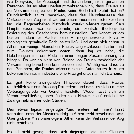
wie Dionysius, der Areopagit, und die anderen, nicht genannten
Personen. Ist es aber überhaupt wahrscheinlich, dass Frauen zu
der Versammlung, bei der Paulus seine Rede hielt, Zutritt hatten?
Grundsätzlich ist zu bedenken, dass das Hauptinteresse des
Verfassers der Apg nicht wie bei einem modernen Historiker darin
lag, die Begebenheiten historisch korrekt wiederzugeben. Sein
Hauptinteresse war es vielmehr, die zentrale theologische
Bedeutung des Geschehens herauszustellen. Das konnte er am
besten, indem er Paulus eine − möglicherweise fiktive −
theologisch gehaltvolle Rede halten ließ. Und wenn sich schon in
Athen nur wenige Menschen Paulus angeschlossen hatten und
zum Glauben gekommen waren, dann lag es nahe, die
Bekehrungen mit der Rede in einen engen Zusammenhang zu
bringen. Da war es nicht von Belang, ob Frauen tatsächlich der
Versammlung beiwohnen konnten oder nicht. Wichtig war, dass zu
den Personen, die Paulus während seines Aufenthaltes in Athen
bekehren konnte, mindestens eine Frau gehörte, nämlich Damaris.
Es gibt keine zwingenden Hinweise darauf, dass Paulus
tatsächlich vor dem Areopag-Rat redete, und dass es sich um eine
Verteidigungsrede vor Gericht handelte. Weder lässt sich ein
Verhör erschließen, noch finden sich Hinweise auf gerichtliche
Zwangsmaßnahmen oder Strafen.
Das etwas lapidar angefügte "und andere mit ihnen“ lässt
vermuten, dass der Missionserfolg in Athen recht bescheiden war.
Über größere Missionserfolge in Athen kann der Verfasser der Apg
nicht berichten.
Es ist nicht gesagt, dass sich diejenigen, die zum Glauben