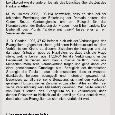
Lokalkolorit wie die anderen Details des Berichtes über die Zeit des
Paulus in Athen.
M. W. Holmes 2003, 193-194 bezweifelt, dass es sich bei der
fehlenden Erwähnung der Bekehrung der Damaris seitens des
Codex Bezae Cantabrigiensis um ein Beispiel für das
Herunterspielen der Bedeutung der Frauen in der Bibel handele. Der
Beibehalt des Plurals "andere mit
ihnen
“ lasse eher an ein
Versehen denken.
J. D. Charles 1995, 47-62 befasst sich mit der Verkündigung des
Evangeliums gegenüber einem gebildeten Heidentum und mit dem
Verhältnis der Kirche zu diesem. Zwischen der heutigen und der
damaligen Situation gebe es Parallelen, so dass sich die Frage
stelle, welche Lehren aus 17,16-34 für die Verkündigung in der
Gegenwart zu ziehen sind. Paulus mache deutlich, dass alle
Menschen moralische Verantwortung tragen und gehe dabei von
einer gemeinsamen Grundlage aus. Bezüglich der rhetorischen
Strategie des Paulus lasse sich feststellen, dass er wissend,
dialektisch, belesen, belangvoll und rhetorisch gewandt ist.
Besonders auffällig sei seine Begabung, sich auf den konkreten
geistigen Horizont seiner Zuhörer einzustellen. Alles in allem sei
seine Verkündigung kein Misserfolg gewesen. Wir heute könnten
von Paulus lernen, das Evangelium so zu verkündigen, dass
dessen Relevanz im Hinblick auf die jeweilige Kultur deutlich wird,
dabei aber das Evangelium an sich nicht verfälscht wird.