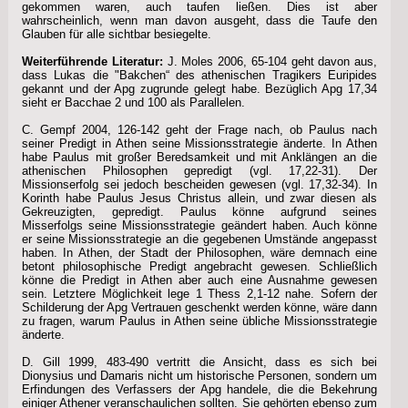
gekommen waren, auch taufen ließen. Dies ist aber
wahrscheinlich, wenn man davon ausgeht, dass die Taufe den
Glauben für alle sichtbar besiegelte.
Weiterführende Literatur:
J. Moles 2006, 65-104 geht davon aus,
dass Lukas die "Bakchen“ des athenischen Tragikers Euripides
gekannt und der Apg zugrunde gelegt habe. Bezüglich Apg 17,34
sieht er Bacchae 2 und 100 als Parallelen.
C. Gempf 2004, 126-142 geht der Frage nach, ob Paulus nach
seiner Predigt in Athen seine Missionsstrategie änderte. In Athen
habe Paulus mit großer Beredsamkeit und mit Anklängen an die
athenischen Philosophen gepredigt (vgl. 17,22-31). Der
Missionserfolg sei jedoch bescheiden gewesen (vgl. 17,32-34). In
Korinth habe Paulus Jesus Christus allein, und zwar diesen als
Gekreuzigten, gepredigt. Paulus könne aufgrund seines
Misserfolgs seine Missionsstrategie geändert haben. Auch könne
er seine Missionsstrategie an die gegebenen Umstände angepasst
haben. In Athen, der Stadt der Philosophen, wäre demnach eine
betont philosophische Predigt angebracht gewesen. Schließlich
könne die Predigt in Athen aber auch eine Ausnahme gewesen
sein. Letztere Möglichkeit lege 1 Thess 2,1-12 nahe. Sofern der
Schilderung der Apg Vertrauen geschenkt werden könne, wäre dann
zu fragen, warum Paulus in Athen seine übliche Missionsstrategie
änderte.
D. Gill 1999, 483-490 vertritt die Ansicht, dass es sich bei
Dionysius und Damaris nicht um historische Personen, sondern um
Erfindungen des Verfassers der Apg handele, die die Bekehrung
einiger Athener veranschaulichen sollten. Sie gehörten ebenso zum