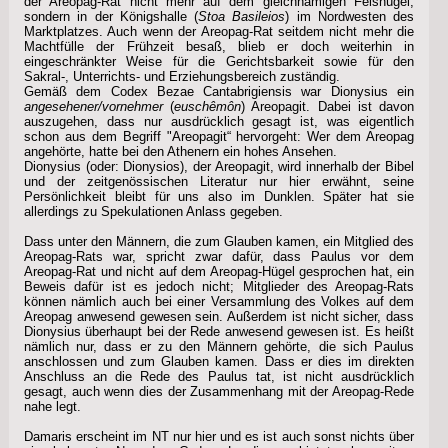
der Areopag-Rat nicht mehr auf dem gleichnamigen Felshügel,
sondern in der Königshalle (
Stoa Basileios
) im Nordwesten des
Marktplatzes. Auch wenn der Areopag-Rat seitdem nicht mehr die
Machtfülle der Frühzeit besaß, blieb er doch weiterhin in
eingeschränkter Weise für die Gerichtsbarkeit sowie für den
Sakral-, Unterrichts- und Erziehungsbereich zuständig.
Gemäß dem Codex Bezae Cantabrigiensis war Dionysius ein
angesehener/vornehmer
(
euschêmôn
) Areopagit. Dabei ist davon
auszugehen, dass nur ausdrücklich gesagt ist, was eigentlich
schon aus dem Begriff "Areopagit“ hervorgeht: Wer dem Areopag
angehörte, hatte bei den Athenern ein hohes Ansehen.
Dionysius (oder: Dionysios), der Areopagit, wird innerhalb der Bibel
und der zeitgenössischen Literatur nur hier erwähnt, seine
Persönlichkeit bleibt für uns also im Dunklen. Später hat sie
allerdings zu Spekulationen Anlass gegeben.
Dass unter den Männern, die zum Glauben kamen, ein Mitglied des
Areopag-Rats war, spricht zwar dafür, dass Paulus vor dem
Areopag-Rat und nicht auf dem Areopag-Hügel gesprochen hat, ein
Beweis dafür ist es jedoch nicht; Mitglieder des Areopag-Rats
können nämlich auch bei einer Versammlung des Volkes auf dem
Areopag anwesend gewesen sein. Außerdem ist nicht sicher, dass
Dionysius überhaupt bei der Rede anwesend gewesen ist. Es heißt
nämlich nur, dass er zu den Männern gehörte, die sich Paulus
anschlossen und zum Glauben kamen. Dass er dies im direkten
Anschluss an die Rede des Paulus tat, ist nicht ausdrücklich
gesagt, auch wenn dies der Zusammenhang mit der Areopag-Rede
nahe legt.
Damaris erscheint im NT nur hier und es ist auch sonst nichts über