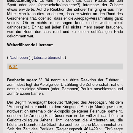
Beobachtungen:
Es wird nicht berichtet, dass Paulus auf den
Spott oder das (geheuchelte/ironische?) Interesse der Zuhörer
etwas erwiderte. Auf die Reaktion der Zuhörer hin ging er aus ihrer
Mitte. Man kann dies so deuten, dass er wieder an den Rand des
Geschehens trat, oder so, dass er die Areopag-Versammlung ganz
verließ. Ob er nichts mehr sagen konnte oder wollte, bleibt
dahingestellt. Er hat auf jeden Fall nichts mehr sagen brauchen,
weil die Rede durchaus rund und zu einem schlüssigen Ende
gekommen war.
Weiterführende Literatur:
(
Nach oben
) (
Literaturübersicht
)
V. 34
Beobachtungen:
V. 34 nennt als dritte Reaktion der Zuhörer −
zumindest legt die Abfolge der Erzählung die Zuhörerschaft nahe -,
dass sich einige Männer (oder: Personen) Paulus anschlossen und
zum Glauben kamen.
Der Begriff "Areopagit“ bedeutet "Mitglied des Areopags“. Mit dem
"Areopag“ ist hier nicht ein dem Kriegsgott Ares (= Mars) geweihter,
nordwestlich unterhalb der Akropolis gelegener Felshügel gemeint,
sondern der Areopag-Rat. Dieser war in der Frühzeit das höchste
Gerichtskollegium Athens. Ihm gehörten die Archonten an, die
höchsten Beamten der Stadt, die auch politische Macht innehatten.
Seit der Zeit des Perikles (Regierungszeit 461-429 v. Chr.) tagte