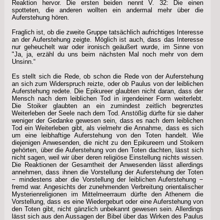
Reaktion hervor. Die ersten beiden nennt V. 32: Die einen
spotteten, die anderen wollten ein andermal mehr über die
Auferstehung hören.
Fraglich ist, ob die zweite Gruppe tatsächlich aufrichtiges Interesse
an der Auferstehung zeigte. Möglich ist auch, dass das Interesse
nur geheuchelt war oder ironisch geäußert wurde, im Sinne von
"Ja, ja, erzähl du uns beim nächsten Mal noch mehr von dem
Unsinn.“
Es stellt sich die Rede, ob schon die Rede von der Auferstehung
an sich zum Widerspruch reizte, oder ob Paulus von der leiblichen
Auferstehung redete. Die Epikureer glaubten nicht daran, dass der
Mensch nach dem leiblichen Tod in irgendeiner Form weiterlebt.
Die Stoiker glaubten an ein zumindest zeitlich begrenztes
Weiterleben der Seele nach dem Tod. Anstößig dürfte für sie daher
weniger der Gedanke gewesen sein, dass es nach dem leiblichen
Tod ein Weiterleben gibt, als vielmehr die Annahme, dass es sich
um eine leibhaftige Auferstehung von den Toten handelt. Wie
diejenigen Anwesenden, die nicht zu den Epikureern und Stoikern
gehörten, über die Auferstehung von den Toten dachten, lässt sich
nicht sagen, weil wir über deren religiöse Einstellung nichts wissen.
Die Reaktionen der Gesamtheit der Anwesenden lässt allerdings
annehmen, dass ihnen die Vorstellung der Auferstehung der Toten
− mindestens aber die Vorstellung der leiblichen Auferstehung −
fremd war. Angesichts der zunehmenden Verbreitung orientalischer
Mysterienreligionen im Mittelmeerraum dürfte den Athenern die
Vorstellung, dass es eine Wiedergeburt oder eine Auferstehung von
den Toten gibt, nicht gänzlich unbekannt gewesen sein. Allerdings
lässt sich aus den Aussagen der Bibel über das Wirken des Paulus