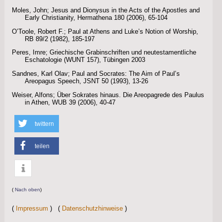
Moles, John; Jesus and Dionysus in the Acts of the Apostles and
Early Christianity, Hermathena 180 (2006), 65-104
O’Toole, Robert F.; Paul at Athens and Luke’s Notion of Worship,
RB 89/2 (1982), 185-197
Peres, Imre; Griechische Grabinschriften und neutestamentliche
Eschatologie (WUNT 157), Tübingen 2003
Sandnes, Karl Olav; Paul and Socrates: The Aim of Paul’s
Areopagus Speech, JSNT 50 (1993), 13-26
Weiser, Alfons; Über Sokrates hinaus. Die Areopagrede des Paulus
in Athen, WUB 39 (2006), 40-47
twittern
teilen
info
(
Nach oben
)
(
Impressum
) (
Datenschutzhinweise
)