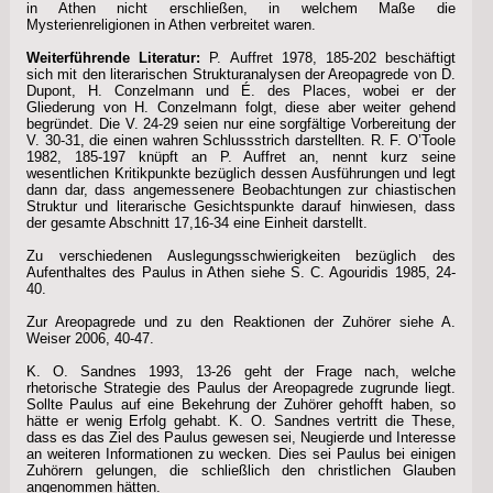
in Athen nicht erschließen, in welchem Maße die
Mysterienreligionen in Athen verbreitet waren.
Weiterführende Literatur:
P. Auffret 1978, 185-202 beschäftigt
sich mit den literarischen Strukturanalysen der Areopagrede von D.
Dupont, H. Conzelmann und É. des Places, wobei er der
Gliederung von H. Conzelmann folgt, diese aber weiter gehend
begründet. Die V. 24-29 seien nur eine sorgfältige Vorbereitung der
V. 30-31, die einen wahren Schlussstrich darstellten. R. F. O’Toole
1982, 185-197 knüpft an P. Auffret an, nennt kurz seine
wesentlichen Kritikpunkte bezüglich dessen Ausführungen und legt
dann dar, dass angemessenere Beobachtungen zur chiastischen
Struktur und literarische Gesichtspunkte darauf hinwiesen, dass
der gesamte Abschnitt 17,16-34 eine Einheit darstellt.
Zu verschiedenen Auslegungsschwierigkeiten bezüglich des
Aufenthaltes des Paulus in Athen siehe S. C. Agouridis 1985, 24-
40.
Zur Areopagrede und zu den Reaktionen der Zuhörer siehe A.
Weiser 2006, 40-47.
K. O. Sandnes 1993, 13-26 geht der Frage nach, welche
rhetorische Strategie des Paulus der Areopagrede zugrunde liegt.
Sollte Paulus auf eine Bekehrung der Zuhörer gehofft haben, so
hätte er wenig Erfolg gehabt. K. O. Sandnes vertritt die These,
dass es das Ziel des Paulus gewesen sei, Neugierde und Interesse
an weiteren Informationen zu wecken. Dies sei Paulus bei einigen
Zuhörern gelungen, die schließlich den christlichen Glauben
angenommen hätten.