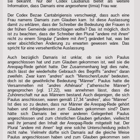
sie bekannt. Nur der Codex Laudianus bietet als weitere
Information, dass Damaris eine
angesehene
(
timia
) Frau war.
Der Codex Bezae Cantabrigiensis verschweigt, dass auch eine
Frau namens Damaris zum Glauben kam. Ist diese Auslassung
damit zu erklären, dass der Schreiber die Bedeutung der Frauen in
der frühen Gemeinde unterschlagen wollte? Das ist möglich, doch
ist zu beachten, dass der Schreiber den Plural "andere mit
ihnen
“
nicht zu einem Singular ("andere mit
ihm
“) geändert hat, was bei
einer absichtlichen Änderung zu erwarten gewesen wäre. Das
spricht für eine versehentliche Auslassung.
Auch bezüglich Damaris ist unklar, ob sie sich Paulus
angeschlossen hat und zum Glauben gekommen ist, weil sie die
Areopag-Rede gehört hatte. Der Zusammenhang legt dies nahe,
doch lässt der wiederholte Gebrauch des Begriffs "
andres
“ daran
zweifeln. Zwar kann "
andres
“ auch "Menschen/Leute“ bedeuten,
doch ist die gewöhnliche Bedeutung "Männer“. Paulus hatte die
Versammelten mit "
andres Athênaioi
“ ("athenische Männer“)
angesprochen (vgl. 17,22), was annehmen lässt, dass die
Zuhörerschaft nur aus Männern bestand. Auch diejenigen, die sich
Paulus anschlossen, waren gemäß 17,34 "
andres
“, also "Männer“.
Ist dies so zu deuten, dass nur Männer die Areopag-Rede gehört
haben und infolgedessen zum Glauben gekommen sind? Dann
hätte sich Damaris bei einer anderen Gelegenheit Paulus
angeschlossen und zum christlichen Glauben gefunden, vielleicht
weil ihr jemand den Inhalt der Areopag-Rede mitgeteilt hat. Der
Plural "andere mit
ihnen
“ legt eine solche Unterscheidung jedoch
nicht nahe. Vielmehr dürfte sich Damaris auf die gleiche Weise
Paulus angeschlossen haben und zum Glauben gekommen sein