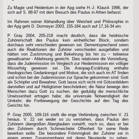
Zu Magie und Heidentum in der Apg siehe H.-J. Klauck 1996, der
sich auf S. 88-97 mit dem Besuch des Paulus in Athen befasst.
Im Rahmen seiner Abhandlung über Weisheit und Philosophie in
der Apg geht D. Dormeyer 2003, 155-184 auch auf 17,16-34 ein.
P. Gray 2004, 205-218 macht deutlich, dass die heidnische
Zuhörerschaft des Paulus kein einheitlicher Block, sondern
durchaus sehr verschieden gewesen sei. Dementsprechend seien
auch die Reaktionen der Zuhörer verschieden ausgefallen und
hätten von Zustimmung und Bekehrung bis hin zu − teilweise
gewaltsamer - Ablehnung gereicht. Dies relativiere die Vorstellung,
dass die Judenmission im Vergleich zur Heidenmission ein völliger
Misserfolg gewesen sei. Die Areopag-Erzählung enthalte
theologisches Gedankengut und Motive, die sich auch im AT finden
und schon bei der Judenmission zur Sprache gekommen sind: Gott
als Schöpfer und Bewahrer; Gott lasse sich nicht mit Götzenbildern
darstellen und auf Heiligtümer beschränken; die Natur bewege den
Menschen dazu Gott zu suchen, der geduldig die menschliche
Unwissenheit ertragen habe; die universale Notwendigkeit der
Umkehr; die Fortbewegung der Geschichte auf den Tag des
Gerichts hin.
P. Gray 2005, 109-116 stellt die enge Verbindung zwischen V. 21
heraus. V. 22 sei weder so zu verstehen, dass Paulus den
Zuhörern übergroßen Aberglauben vorwirft, noch so, dass er bei
den Zuhörern durch Schmeichelei Offenheit für seine Rede
bewirken wolle. Die besondere Frömmigkeit der Zuhörer sei in
einem engen Zusammenhang mit deren Neugierde zu sehen.