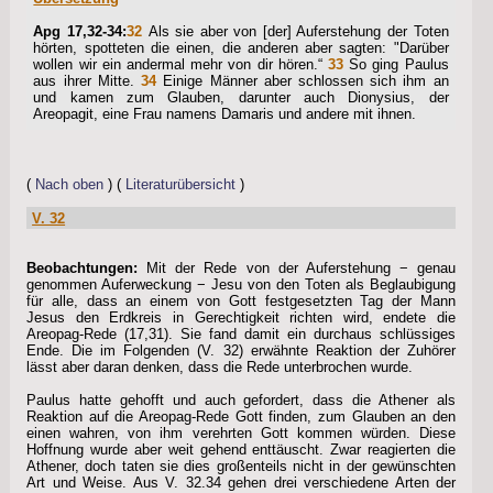
Apg 17,32-34:
32
Als sie aber von [der] Auferstehung der Toten
hörten, spotteten die einen, die anderen aber sagten: "Darüber
wollen wir ein andermal mehr von dir hören.“
33
So ging Paulus
aus ihrer Mitte.
34
Einige Männer aber schlossen sich ihm an
und kamen zum Glauben, darunter auch Dionysius, der
Areopagit, eine Frau namens Damaris und andere mit ihnen.
(
Nach oben
) (
Literaturübersicht
)
V. 32
Beobachtungen:
Mit der Rede von der Auferstehung − genau
genommen Auferweckung − Jesu von den Toten als Beglaubigung
für alle, dass an einem von Gott festgesetzten Tag der Mann
Jesus den Erdkreis in Gerechtigkeit richten wird, endete die
Areopag-Rede (17,31). Sie fand damit ein durchaus schlüssiges
Ende. Die im Folgenden (V. 32) erwähnte Reaktion der Zuhörer
lässt aber daran denken, dass die Rede unterbrochen wurde.
Paulus hatte gehofft und auch gefordert, dass die Athener als
Reaktion auf die Areopag-Rede Gott finden, zum Glauben an den
einen wahren, von ihm verehrten Gott kommen würden. Diese
Hoffnung wurde aber weit gehend enttäuscht. Zwar reagierten die
Athener, doch taten sie dies großenteils nicht in der gewünschten
Art und Weise. Aus V. 32.34 gehen drei verschiedene Arten der