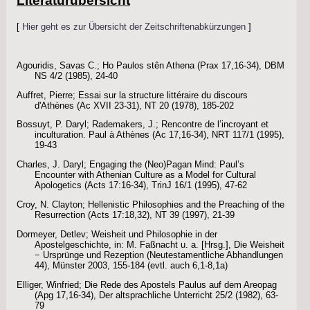
Literaturübersicht
[
Hier geht es zur Übersicht der Zeitschriftenabkürzungen
]
Agouridis, Savas C.; Ho Paulos stên Athena (Prax 17,16-34), DBM
NS 4/2 (1985), 24-40
Auffret, Pierre; Essai sur la structure littéraire du discours
d'Athènes (Ac XVII 23-31), NT 20 (1978), 185-202
Bossuyt, P. Daryl; Rademakers, J.; Rencontre de l’incroyant et
inculturation. Paul à Athènes (Ac 17,16-34), NRT 117/1 (1995),
19-43
Charles, J. Daryl; Engaging the (Neo)Pagan Mind: Paul’s
Encounter with Athenian Culture as a Model for Cultural
Apologetics (Acts 17:16-34), TrinJ 16/1 (1995), 47-62
Croy, N. Clayton; Hellenistic Philosophies and the Preaching of the
Resurrection (Acts 17:18,32), NT 39 (1997), 21-39
Dormeyer, Detlev; Weisheit und Philosophie in der
Apostelgeschichte, in: M. Faßnacht u. a. [Hrsg.], Die Weisheit
− Ursprünge und Rezeption (Neutestamentliche Abhandlungen
44), Münster 2003, 155-184 (evtl. auch 6,1-8,1a)
Elliger, Winfried; Die Rede des Apostels Paulus auf dem Areopag
(Apg 17,16-34), Der altsprachliche Unterricht 25/2 (1982), 63-
79