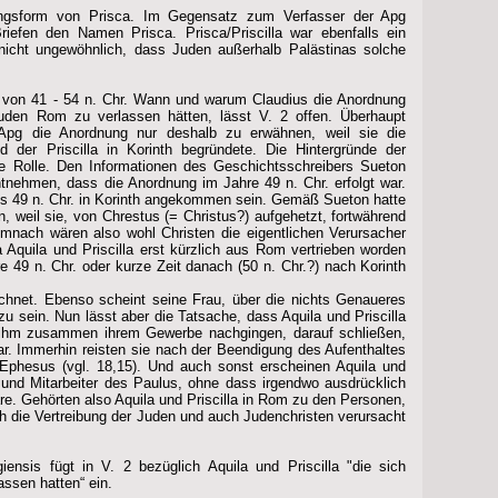
erungsform von Prisca. Im Gegensatz zum Verfasser der Apg
riefen den Namen Prisca. Prisca/Priscilla war ebenfalls ein
nicht ungewöhnlich, dass Juden außerhalb Palästinas solche
e von 41 - 54 n. Chr. Wann und warum Claudius die Anordnung
Juden Rom zu verlassen hätten, lässt V. 2 offen. Überhaupt
 Apg die Anordnung nur deshalb zu erwähnen, weil sie die
 der Priscilla in Korinth begründete. Die Hintergründe der
ne Rolle. Den Informationen des Geschichtsschreibers Sueton
ntnehmen, dass die Anordnung im Jahre 49 n. Chr. erfolgt war.
s 49 n. Chr. in Korinth angekommen sein. Gemäß Sueton hatte
n, weil sie, von Chrestus (= Christus?) aufgehetzt, fortwährend
emnach wären also wohl Christen die eigentlichen Verursacher
 Aquila und Priscilla erst kürzlich aus Rom vertrieben worden
 49 n. Chr. oder kurze Zeit danach (50 n. Chr.?) nach Korinth
ichnet. Ebenso scheint seine Frau, über die nichts Genaueres
u sein. Nun lässt aber die Tatsache, dass Aquila und Priscilla
ihm zusammen ihrem Gewerbe nachgingen, darauf schließen,
r. Immerhin reisten sie nach der Beendigung des Aufenthaltes
 Ephesus (vgl. 18,15). Und auch sonst erscheinen Aquila und
n und Mitarbeiter des Paulus, ohne dass irgendwo ausdrücklich
e. Gehörten also Aquila und Priscilla in Rom zu den Personen,
ch die Vertreibung der Juden und auch Judenchristen verursacht
ensis fügt in V. 2 bezüglich Aquila und Priscilla "die sich
assen hatten“ ein.