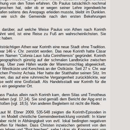
ehung von den Toten erfahren. Ob Paulus tatsächlich nochmal
sprochen hat, oder ob er wegen seiner Lehre irgendwelche
en seitens des Areopags erleiden musste, bleibt im Dunklen.
, wie sich die Gemeinde nach den ersten Bekehrungen
n darüber, auf welche Weise Paulus von Athen nach Korinth
wähnt wird, ist eine Reise zu Fuß am wahrscheinlichsten. Sie
t haben.
trächtigen Athen war Korinth eine neue Stadt ohne Tradition.
war 146 v. Chr. zerstört worden. Das neue Korinth hatte Cäsar
 dem Namen "
Colonia Laus Iulia Corinthiensis
“ gegründet. Korinth
 geographisch günstig auf der schmalen Landbrücke zwischen
lag. Über zwei Häfen wurde der Warenumschlag abgewickelt,
r Westküste und Kenchreä an der Ostküste. Seit 27 v. Chr. war
chen Provinz Achaia. Hier hatte der Statthalter seinen Sitz. Im
hen, das auf eine ruhmreiche Vergangenheit zurückblickte, war
sse wohl eine Großstadt. Als Handelsstadt war Korinth für die
 ein geeigneter Ort.
ss Paulus allein nach Korinth kam, denn Silas und Timotheus
ieben (vgl. 17,14). Sie sind gemäß dem Bericht der Apg erst in
oßen (vgl. 18,5). Von anderen Begleitern ist nicht die Rede.
aut M. Ebner 2009, 535-548 zeigten die Korinth-Episoden in
im Modell christliche Gemeindeentwicklung vorstellt: In klarer
ber nicht in Abhängigkeit von evtl. lokal bedingten negativen
offen für Heiden. Dass Christen inzwischen getrennt von den
rn lehren und "Brot brechen“, sehe Lukas als Konsequenz von