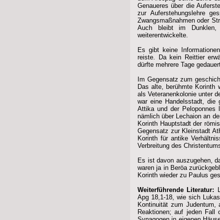
Genaueres über die Auferst
zur Auferstehungslehre ge
Zwangsmaßnahmen oder Straf
Auch bleibt im Dunklen
weiterentwickelte.
Es gibt keine Informatione
reiste. Da kein Reittier er
dürfte mehrere Tage gedauer
Im Gegensatz zum geschichts
Das alte, berühmte Korinth 
als Veteranenkolonie unter
war eine Handelsstadt, die
Attika und der Peloponnes 
nämlich über Lechaion an de
Korinth Hauptstadt der römis
Gegensatz zur Kleinstadt At
Korinth für antike Verhältni
Verbreitung des Christentums
Es ist davon auszugehen, da
waren ja in Beröa zurückgebl
Korinth wieder zu Paulus gest
Weiterführende Literatur:
L
Apg 18,1-18, wie sich Lukas 
Kontinuität zum Judentum, a
Reaktionen; auf jeden Fall 
Synagogen in eigenen Häuse