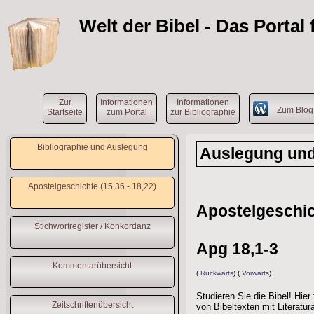
Welt der Bibel
- Das Portal
Zur
Informationen
Informationen
Zum Blo
Startseite
zum Portal
zur Bibliographie
Bibliographie und Auslegung
Auslegung und 
Apostelgeschichte (15,36 - 18,22)
Apostelgeschich
Stichwortregister / Konkordanz
Apg 18,1-3
Kommentarübersicht
(
Rückwärts
) (
Vorwärts
)
Studieren Sie die Bibel! Hier
Zeitschriftenübersicht
von Bibeltexten mit Literatu