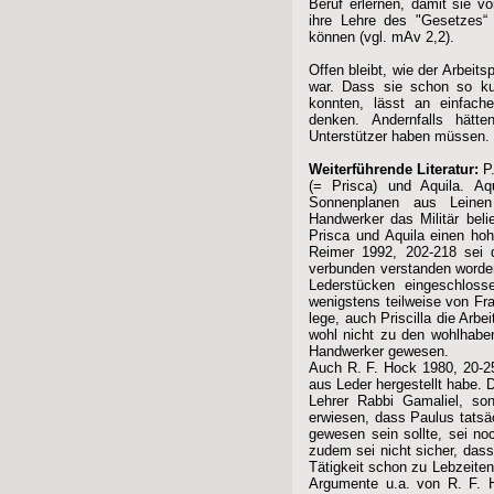
Beruf erlernen, damit sie 
ihre Lehre des "Gesetzes“ 
können (vgl. mAv 2,2).
Offen bleibt, wie der Arbeits
war. Dass sie schon so ku
konnten, lässt an einfache
denken. Andernfalls hätt
Unterstützer haben müssen.
Weiterführende Literatur:
P.
(= Prisca) und Aquila. A
Sonnenplanen aus Leinen
Handwerker das Militär beli
Prisca und Aquila einen hoh
Reimer 1992, 202-218 sei d
verbunden verstanden word
Lederstücken eingeschloss
wenigstens teilweise von Fr
lege, auch Priscilla die Arbe
wohl nicht zu den wohlhaben
Handwerker gewesen.
Auch R. F. Hock 1980, 20-2
aus Leder hergestellt habe.
Lehrer Rabbi Gamaliel, so
erwiesen, dass Paulus tatsäc
gewesen sein sollte, sei no
zudem sei nicht sicher, das
Tätigkeit schon zu Lebzeiten
Argumente u.a. von R. F. H