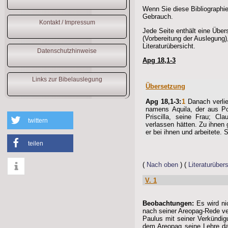
Wenn Sie diese Bibliographie
Gebrauch.
Kontakt / Impressum
Jede Seite enthält eine Übe
(Vorbereitung der Auslegung)
Literaturübersicht.
Datenschutzhinweise
Apg 18,1-3
Links zur Bibelauslegung
Übersetzung
Apg 18,1-3:
1
Danach verli
namens Aquila, der aus P
Priscilla, seine Frau; C
twittern
verlassen hätten. Zu ihnen 
er bei ihnen und arbeitete.
teilen
(
Nach oben
) (
Literaturübers
V. 1
info
Beobachtungen:
Es wird nic
nach seiner Areopag-Rede ver
Paulus mit seiner Verkündig
dem Areopag seine Lehre dar