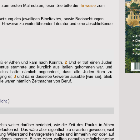
 zum ersten Mal nutzen, lesen Sie bitte die
Hinweise
zum
rsetzung des jeweiligen Bibeltextes, sowie Beobachtungen
, Hinweise zu weiterführender Literatur und eine abschließende
eß er Athen und kam nach Korinth.
2
Und er traf einen Juden
ontus stammte und kürzlich aus Italien gekommen war, und
laudius hatte nämlich angeordnet, dass alle Juden Rom zu
ging er,
3
und da er dasselbe Gewerbe ausübte [wie sie], blieb
 Sie waren nämlich Zeltmacher von Beruf.
icht
)
hts weiter darüber berichtet, wie die Zeit des Paulus in Athen
laufen ist. Das wäre aber eigentlich zu erwarten gewesen, weil
ung Widerstand hervorgerufen hatte und immerhin vor oder auf
legen musste. Einige Hörer wollten daraufhin möglicherweise