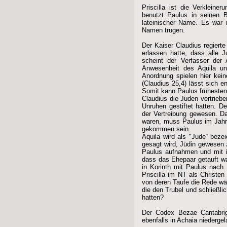
Priscilla ist die Verklein
benutzt Paulus in seinen B
lateinischer Name. Es war 
Namen trugen.
Der Kaiser Claudius regiert
erlassen hatte, dass alle 
scheint der Verfasser der
Anwesenheit des Aquila und
Anordnung spielen hier kei
(Claudius 25,4) lässt sich e
Somit kann Paulus frühesten
Claudius die Juden vertriebe
Unruhen gestiftet hatten. D
der Vertreibung gewesen. Da
waren, muss Paulus im Jahre
gekommen sein.
Aquila wird als "Jude“ beze
gesagt wird, Jüdin gewesen z
Paulus aufnahmen und mit 
dass das Ehepaar getauft wa
in Korinth mit Paulus nach
Priscilla im NT als Christe
von deren Taufe die Rede wär
die den Trubel und schließli
hatten?
Der Codex Bezae Cantabrigi
ebenfalls in Achaia niedergel