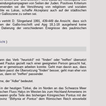
feindungskampagnen von Seiten der Juden. Positives Kriterium
gemeinden sei die Versöhnung von religiösen und sozialen
hle es Lukas, schaffe Akzeptanz auch auf der städtischen
r Gallioszene zu sehen sei.
vertritt D. Slingerland 1991, 439-449 die Ansicht, dass sich
en der Gallio-Inschrift und Apg 18,1-18 ausgehend keine
Datierung der verschiedenen Ereignisse des paulinischen
icht
)
ann das Verb "
heuriskô
“ mit "finden“ oder "treffen“ übersetzt
weit Paulus gezielt nach einer geeigneten Person gesucht hat,
 der er gemeinsam arbeiten konnte. Geht man davon aus, dass
dann passt die Übersetzung "finden“ besser, geht man eher von
s, dann ist "treffen“ passender.
ame, der "Adler“ bedeutet.
 in der heutigen Türkei, die im Norden an das Schwarze Meer
nischen Fluss Halys im Westen bis zum Hochland Armeniens im
 waren große Teile des bisherigen Königreiches Pontus mit der
ovinz "
Bithynia et Pontus
“ dem Römischen Reich einverleibt