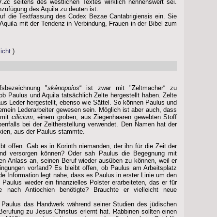
.2c seitens des westlichen Textes wirklich nennenswert sei.
inzufügung des Aquila zu deuten ist.
uf die Textfassung des Codex Bezae Cantabrigiensis ein. Sie
Aquila mit der Tendenz in Verbindung, Frauen in der Bibel zum
icht
)
sbezeichnung "
skênopoios
“ ist zwar mit "Zeltmacher“ zu
 ob Paulus und Aquila tatsächlich Zelte hergestellt haben. Zelte
us Leder hergestellt, ebenso wie Sättel. So können Paulus und
gemein Lederarbeiter gewesen sein. Möglich ist aber auch, dass
 mit
cilicium
, einem groben, aus Ziegenhaaren gewebten Stoff
enfalls bei der Zeltherstellung verwendet. Den Namen hat der
ikien, aus der Paulus stammte.
bt offen. Gab es in Korinth niemanden, der ihn für die Zeit der
und versorgen können? Oder sah Paulus die Begegnung mit
en Anlass an, seinen Beruf wieder ausüben zu können, weil er
dingungen vorfand? Es bleibt offen, ob Paulus am Arbeitsplatz
de Information legt nahe, dass es Paulus in erster Linie um den
 Paulus wieder ein finanzielles Polster erarbeiteten, das er für
e nach Antiochien benötigte? Brauchte er vielleicht neue
s Paulus das Handwerk während seiner Studien des jüdischen
erufung zu Jesus Christus erlernt hat. Rabbinen sollten einen