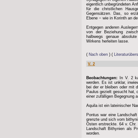
eigentlich unbegründeten An
für die christlichen Haus
Gegensätzen. Das, so erzä
Ebene − wie in Korinth an de
Entgegen anderen Auslegern 
von der Beziehung zwisch
halbwegs genaue absolute 
Wirkens herleiten lasse.
(
Nach oben
) (
Literaturübers
V. 2
Beobachtungen:
In V. 2 k
werden. Es ist unklar, inwie
bei der er bleiben oder mit
Paulus gezielt gesucht hat, 
einer zufälligen Begegnung au
Aquila ist ein lateinischer N
Pontus war eine Landschaft
grenzte und sich vom bithy
Osten erstreckte. 64 v. Chr.
Landschaft Bithynien als Pr
worden.