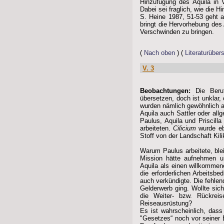
Hinzufügung des Aquila in V
Dabei sei fraglich, wie die H
S. Heine 1987, 51-53 geht a
bringt die Hervorhebung des 
Verschwinden zu bringen.
(
Nach oben
) (
Literaturübers
V. 3
Beobachtungen:
Die Beruf
übersetzen, doch ist unklar,
wurden nämlich gewöhnlich a
Aquila auch Sattler oder all
Paulus, Aquila und Priscilla
arbeiteten.
Cilicium
wurde eb
Stoff von der Landschaft Kil
Warum Paulus arbeitete, blei
Mission hätte aufnehmen 
Aquila als einen willkommen
die erforderlichen Arbeitsbe
auch verkündigte. Die fehlen
Gelderwerb ging. Wollte sich
die Weiter- bzw. Rückreis
Reiseausrüstung?
Es ist wahrscheinlich, das
"Gesetzes“ noch vor seiner B