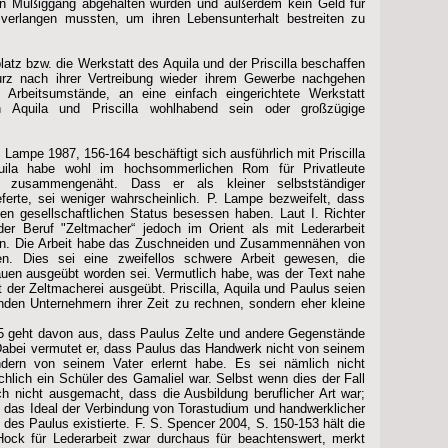
von Müßiggang abgehalten wurden und außerdem kein Geld für
verlangen mussten, um ihren Lebensunterhalt bestreiten zu
platz bzw. die Werkstatt des Aquila und der Priscilla beschaffen
rz nach ihrer Vertreibung wieder ihrem Gewerbe nachgehen
 Arbeitsumstände, an eine einfach eingerichtete Werkstatt
en Aquila und Priscilla wohlhabend sein oder großzügige
 Lampe 1987, 156-164 beschäftigt sich ausführlich mit Priscilla
quila habe wohl im hochsommerlichen Rom für Privatleute
 zusammengenäht. Dass er als kleiner selbstständiger
eferte, sei weniger wahrscheinlich. P. Lampe bezweifelt, dass
en gesellschaftlichen Status besessen haben. Laut I. Richter
er Beruf "Zeltmacher“ jedoch im Orient als mit Lederarbeit
en. Die Arbeit habe das Zuschneiden und Zusammennähen von
en. Dies sei eine zweifellos schwere Arbeit gewesen, die
auen ausgeübt worden sei. Vermutlich habe, was der Text nahe
it der Zeltmacherei ausgeübt. Priscilla, Aquila und Paulus seien
den Unternehmern ihrer Zeit zu rechnen, sondern eher kleine
5 geht davon aus, dass Paulus Zelte und andere Gegenstände
 Dabei vermutet er, dass Paulus das Handwerk nicht von seinem
ndern von seinem Vater erlernt habe. Es sei nämlich nicht
hlich ein Schüler des Gamaliel war. Selbst wenn dies der Fall
ch nicht ausgemacht, dass die Ausbildung beruflicher Art war;
s das Ideal der Verbindung von Torastudium und handwerklicher
 des Paulus existierte. F. S. Spencer 2004, S. 150-153 hält die
ock für Lederarbeit zwar durchaus für beachtenswert, merkt