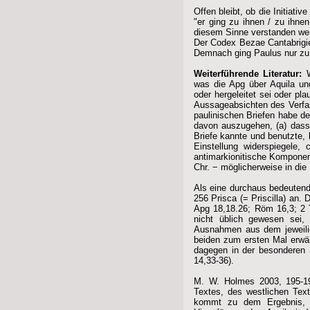
Offen bleibt, ob die Initiat
"er ging zu ihnen / zu ihne
diesem Sinne verstanden we
Der Codex Bezae Cantabrigien
Demnach ging Paulus nur zu "
Weiterführende Literatur:
W
was die Apg über Aquila un
oder hergeleitet sei oder pl
Aussageabsichten des Verfa
paulinischen Briefen habe de
davon auszugehen, (a) dass 
Briefe kannte und benutzte, 
Einstellung widerspiegele,
antimarkionitische Komponent
Chr. − möglicherweise in die 
Als eine durchaus bedeutende
256 Prisca (= Priscilla) an
Apg 18,18.26; Röm 16,3; 2 T
nicht üblich gewesen sei,
Ausnahmen aus dem jeweilig
beiden zum ersten Mal erwäh
dagegen in der besonderen S
14,33-36).
M. W. Holmes 2003, 195-197
Textes, des westlichen Tex
kommt zu dem Ergebnis, da