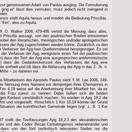
ive zur gemeinsamen Arbeit von Paulus ausging. Die Formulierung
n ging er“ lässt dies vermuten, muss jedoch nicht zwingend in
rden.
sis stellt Aquila heraus und mindert die Bedeutung Priscillas.
ihm“, also zu Aquila.
. O. Walker 2008, 479-495 vertritt die Meinung, dass alles,
d Priscilla aussagt, von den paulinischen Briefen entnommen
ausibel den literarischen, theologischen und/oder apologetischen
ssers der Apg zugeschrieben werden könne. Zusätzlich zu den
r Verfasser der Apg kein Quellenmaterial herangezogen. Es sei
der Verfasser der Apg wenigstens einen Teil der paulinischen
b) dass der Text der Apg eine ausgesprochen antifeministische
 c) dass der Gedankenhorizont des Verfassers der Apg eine
e enthielt und (d) dass die Abfassung der Apg in das 2. Jh. n.
Mitte − zu datieren sei.
 Mitarbeiterin des Apostels Paulus sieht Y.-M. Lee 2006, 249-
. Die Nennung ihres Namens vor demjenigen ihres Ehemannes in
im 4,19 weise auf die Anerkennung ihrer Mitarbeit hin, da es
 die Frau zuerst zu nennen. Dabei ließen sich die beiden
en Kontext verständlich machen: So würden in Apg 18,2 die
nt und vorgestellt. Hinsichtlich 1 Kor 16,19 könnte der Grund
ituation der korinthischen Gemeinde liegen (vgl. z. B. 1 Kor
 stellt die Textfassungen Apg 18,2-3 des alexandrinischen
tes und des Codex Bezae Cantabrigiensis nebeneinander und
ss von den fünf textkritisch relevanten Stellen nur die