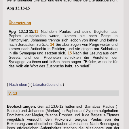
weiterführender Literatur und eine abschließende Literaturübersicht.
Apg 13,13-15
Übersetzung
Apg 13,13-15:
13
Nachdem Paulus und seine Begleiter aus
Paphos ausgelaufen waren, kamen sie nach Perge in
Pamphylien. Johannes trennte sich jedoch von ihnen und kehrte
nach Jerusalem zurück.
14
Sie aber zogen von Perge weiter und
kamen nach Antiochia in Pisidien; und sie gingen am Sabbattag
in die Synagoge und setzten sich.
15
Nach der Lesung aus dem
Gesetz und den Propheten schickten die Vorsteher der
Synagoge zu ihnen und ließen ihnen sagen: "Brüder, wenn ihr für
das Volk ein Wort des Zuspruchs habt, so redet!“
(
Nach oben
) (
Literaturübersicht
)
V. 13
Beobachtungen:
Gemäß 13,6-12 hatten sich Barnabas, Paulus (=
Saulus) und Johannes (Markus) in Paphos auf Zypern aufgehalten.
Dort hatte der Magier, falsche Prophet und Jude Barjesus/Elymas
vergeblich versucht, den Prokonsul Sergius Paulus von der
Bekehrung zum christlichen Glauben abzuhalten. Nach Beendigung
ihres erfolgreichen Aufenthaltes stachen die Missionare von der