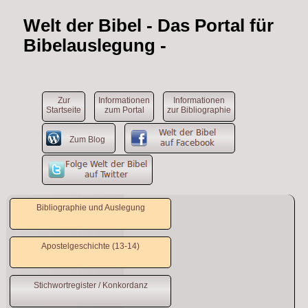
Welt der Bibel
- Das Portal für
Bibelauslegung -
Zur
Informationen
Informationen
Startseite
zum Portal
zur Bibliographie
Zum Blog
Bibliographie und Auslegung
Apostelgeschichte (13-14)
Stichwortregister / Konkordanz