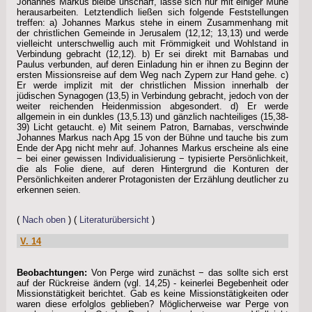
Johannes Markus bleibe unscharf, lasse sich nur mit einiger Mühe
herausarbeiten. Letztendlich ließen sich folgende Feststellungen
treffen: a) Johannes Markus stehe in einem Zusammenhang mit
der christlichen Gemeinde in Jerusalem (12,12; 13,13) und werde
vielleicht unterschwellig auch mit Frömmigkeit und Wohlstand in
Verbindung gebracht (12,12). b) Er sei direkt mit Barnabas und
Paulus verbunden, auf deren Einladung hin er ihnen zu Beginn der
ersten Missionsreise auf dem Weg nach Zypern zur Hand gehe. c)
Er werde implizit mit der christlichen Mission innerhalb der
jüdischen Synagogen (13,5) in Verbindung gebracht, jedoch von der
weiter reichenden Heidenmission abgesondert. d) Er werde
allgemein in ein dunkles (13,5.13) und gänzlich nachteiliges (15,38-
39) Licht getaucht. e) Mit seinem Patron, Barnabas, verschwinde
Johannes Markus nach Apg 15 von der Bühne und tauche bis zum
Ende der Apg nicht mehr auf. Johannes Markus erscheine als eine
− bei einer gewissen Individualisierung − typisierte Persönlichkeit,
die als Folie diene, auf deren Hintergrund die Konturen der
Persönlichkeiten anderer Protagonisten der Erzählung deutlicher zu
erkennen seien.
(
Nach oben
) (
Literaturübersicht
)
V. 14
Beobachtungen:
Von Perge wird zunächst − das sollte sich erst
auf der Rückreise ändern (vgl. 14,25) - keinerlei Begebenheit oder
Missionstätigkeit berichtet. Gab es keine Missionstätigkeiten oder
waren diese erfolglos geblieben? Möglicherweise war Perge von