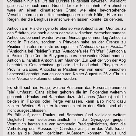
vornherein nur als Ort der Durchreise geplant gewesen. Vielleicht
gab es aber auch einen Grund, der zur Eile mahnte. Am ehesten
wäre an einen klimatischen Grund wie eine bevorstehende
Verschlechterung der Reisebedingungen durch Kälte, Hitze oder
Regen, der die Bergflüsse anschwellen lassen konnte, zu denken.
Antiochia in Pisidien gehörte ebenso wie Antiochia am Orontes zu
den Städten, die nach einem der seleukidischen Herrscher namens
Antiochus benannt worden waren. Genau genommen lag Antiochia
nicht in Pisidien, sondern in Phrygien nahe an der Grenze zu
Pisidien. Insofern müsste es eigentlich "
Antiocheia pros Pisidian
“
("Antiochia bei Pisidien“) statt "
Antiocheia tês Pisidias
“ ("Antiochia
in Pisidien“) heißen. In Phrygien gab es eine weitere Stadt namens
Antiochia, nämlich Antochia am Mäander. Zur Zeit der von der Apg
berichteten Geschehnisse gehörte die Landschaft Phrygien zur
Provinz Galatien. Antiochia in Pisidien war von einem römischen
Lebensstil geprägt, war es doch von Kaiser Augustus 25 v. Chr. zu
einer Veteranenkolonie erhoben worden.
Es stellt sich die Frage, welche Personen das Personalpronomen
"sie“ umfasst. Ganz sicher gehören die im Folgenden weiterhin
genannten Paulus und Barnabas dazu. Johannes (Markus) hat die
beiden in Paphos oder Perge verlassen, kann also nicht dazu
zählen. Weitere Begleiter kommen nicht in den Blick, sind aber
nicht ausgeschlossen.
Es fällt auf, dass Paulus und Barnabas (und vielleicht weitere
Begleiter) wie selbstverständlich in die Synagoge gingen.
Vermutlich hegten sie von vornherein Predigtabsichten, denn die
Verheißung des Messias (= Christus) war ja an das Volk Israel,
also an die Juden, gerichtet. Außerdem konnten Paulus und