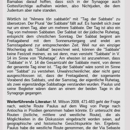
Barnabas darauf hoffen, dass sich in der Synagoge auch
Gottesfürchtige aufhalten würden, also Nichtjuden, die dem
Judentum aber nahe standen.
Wörtlich ist "
hêmera tôn sabbatôn
“ mit "Tag der Sabbate“ zu
übersetzen. Der Plural "der Sabbate“ fällt auf. Es handelt sich zwar
nur um einen Tag, aber um mehrere Sabbate. Der Tag ist also ein
Tag von mehreren Sabbaten. Der Sabbat ist der jüdische Ruhetag,
entspricht dem christlichen Sonntag. Der Sabbat beginnt am
Freitagabend mit dem Sonnenuntergang und endet am
Samstagabend zur entsprechenden Zeit. Weil nur ein einziger
Wochentag als "Sabbat“ bezeichnet wird, können die "Sabbate“
keine Festzeit meinen, es sei denn, man versteht "Sabbate“ in V.
14 im Sinne von "Ruhetage“. Am ehesten ist anzunehmen, dass
"Sabbate“ in V. 14 die Gesamtzahl der Sabbate meint, von denen
der genannte Tag einer ist. "Tag der Sabbate“ wäre somit im Sinne
von "Sabbat“ zu verstehen. Unwahrscheinlicher, aber nicht ganz
ausgeschlossen ist, dass der Freitagabend, der sogenannte
Vorabend des Sabbats, und der Samstag, der eigentliche Ruhetag,
als zwei eigenständige Sabbattage verstanden wurden. Paulus und
seine Begleiter wären dann an einem der beiden Tage in die
Synagoge gegangen.
Weiterführende Literatur:
M. Wilson 2009, 471-483 geht der Frage
nach, welche Route Paulus auf dem Weg von Perge nach
Antiochia in Pisidien genommen haben könnte. Er untersucht drei
Routen (östliche, mittlere und westliche Route), die als
Möglichkeiten in die Diskussion eingebracht worden seien, auf
geographische und historische Gesichtspunkte hin. Ergebnis:
Paulus habe die westliche Route genommen, die der Via Sebaste