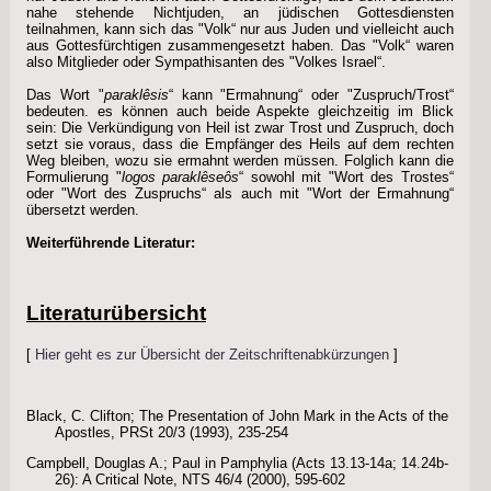
nahe stehende Nichtjuden, an jüdischen Gottesdiensten
teilnahmen, kann sich das "Volk“ nur aus Juden und vielleicht auch
aus Gottesfürchtigen zusammengesetzt haben. Das "Volk“ waren
also Mitglieder oder Sympathisanten des "Volkes Israel“.
Das Wort "
paraklêsis
“ kann "Ermahnung“ oder "Zuspruch/Trost“
bedeuten. es können auch beide Aspekte gleichzeitig im Blick
sein: Die Verkündigung von Heil ist zwar Trost und Zuspruch, doch
setzt sie voraus, dass die Empfänger des Heils auf dem rechten
Weg bleiben, wozu sie ermahnt werden müssen. Folglich kann die
Formulierung "
logos paraklêseôs
“ sowohl mit "Wort des Trostes“
oder "Wort des Zuspruchs“ als auch mit "Wort der Ermahnung“
übersetzt werden.
Weiterführende Literatur:
Literaturübersicht
[
Hier geht es zur Übersicht der Zeitschriftenabkürzungen
]
Black, C. Clifton; The Presentation of John Mark in the Acts of the
Apostles, PRSt 20/3 (1993), 235-254
Campbell, Douglas A.; Paul in Pamphylia (Acts 13.13-14a; 14.24b-
26): A Critical Note, NTS 46/4 (2000), 595-602