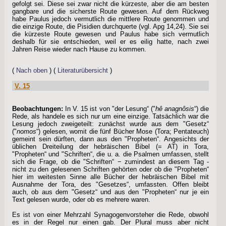
gefolgt sei. Diese sei zwar nicht die kürzeste, aber die am besten
gangbare und die sicherste Route gewesen. Auf dem Rückweg
habe Paulus jedoch vermutlich die mittlere Route genommen und
die einzige Route, die Pisidien durchquerte (vgl. Apg 14,24). Sie sei
die kürzeste Route gewesen und Paulus habe sich vermutlich
deshalb für sie entschieden, weil er es eilig hatte, nach zwei
Jahren Reise wieder nach Hause zu kommen.
(
Nach oben
) (
Literaturübersicht
)
V. 15
Beobachtungen:
In V. 15 ist von "der Lesung“ ("
hê anagnôsis
“) die
Rede, als handele es sich nur um eine einzige. Tatsächlich war die
Lesung jedoch zweigeteilt: zunächst wurde aus dem "Gesetz“
("
nomos
“) gelesen, womit die fünf Bücher Mose (Tora; Pentateuch)
gemeint sein dürften, dann aus den "Propheten“. Angesichts der
üblichen Dreiteilung der hebräischen Bibel (= AT) in Tora,
"Propheten“ und "Schriften“, die u. a. die Psalmen umfassen, stellt
sich die Frage, ob die "Schriften“ − zumindest an diesem Tag -
nicht zu den gelesenen Schriften gehörten oder ob die "Propheten“
hier im weitesten Sinne alle Bücher der hebräischen Bibel mit
Ausnahme der Tora, des "Gesetzes“, umfassten. Offen bleibt
auch, ob aus dem "Gesetz“ und aus den "Propheten“ nur je ein
Text gelesen wurde, oder ob es mehrere waren.
Es ist von einer Mehrzahl Synagogenvorsteher die Rede, obwohl
es in der Regel nur einen gab. Der Plural muss aber nicht