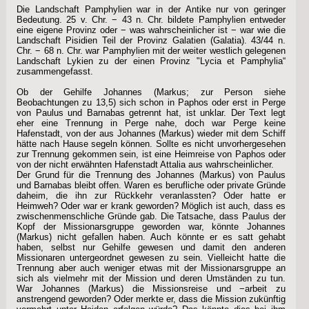
Die Landschaft Pamphylien war in der Antike nur von geringer
Bedeutung. 25 v. Chr. − 43 n. Chr. bildete Pamphylien entweder
eine eigene Provinz oder − was wahrscheinlicher ist − war wie die
Landschaft Pisidien Teil der Provinz Galatien (Galatia). 43/44 n.
Chr. − 68 n. Chr. war Pamphylien mit der weiter westlich gelegenen
Landschaft Lykien zu der einen Provinz "Lycia et Pamphylia“
zusammengefasst.
Ob der Gehilfe Johannes (Markus; zur Person siehe
Beobachtungen zu 13,5) sich schon in Paphos oder erst in Perge
von Paulus und Barnabas getrennt hat, ist unklar. Der Text legt
eher eine Trennung in Perge nahe, doch war Perge keine
Hafenstadt, von der aus Johannes (Markus) wieder mit dem Schiff
hätte nach Hause segeln können. Sollte es nicht unvorhergesehen
zur Trennung gekommen sein, ist eine Heimreise von Paphos oder
von der nicht erwähnten Hafenstadt Attalia aus wahrscheinlicher.
Der Grund für die Trennung des Johannes (Markus) von Paulus
und Barnabas bleibt offen. Waren es berufliche oder private Gründe
daheim, die ihn zur Rückkehr veranlassten? Oder hatte er
Heimweh? Oder war er krank geworden? Möglich ist auch, dass es
zwischenmenschliche Gründe gab. Die Tatsache, dass Paulus der
Kopf der Missionarsgruppe geworden war, könnte Johannes
(Markus) nicht gefallen haben. Auch könnte er es satt gehabt
haben, selbst nur Gehilfe gewesen und damit den anderen
Missionaren untergeordnet gewesen zu sein. Vielleicht hatte die
Trennung aber auch weniger etwas mit der Missionarsgruppe an
sich als vielmehr mit der Mission und deren Umständen zu tun.
War Johannes (Markus) die Missionsreise und −arbeit zu
anstrengend geworden? Oder merkte er, dass die Mission zukünftig