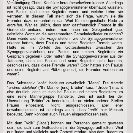
Verkündigung Christi Konflikte heraufbeschwören konnte. Allerdings
ist nicht gesagt, dass die Synagogenvorsteher überhaupt wussten,
wer Paulus und seine Begleiter waren und welche Lehre sie
vertraten. In diesem Fall stellt sich die Frage, warum sie die
Fremden dazu ermunterten, das Wort für eine geistliche Rede zu
ergreifen. War es üblich, dass man gastfreundlich Fremde in die
Gemeinde einband, indem man ihnen die Gelegenheit gab,
geistliche Worte an die versammelten Gemeindeglieder zu richten?
Dann würde sich die Frage stellen, wie die Synagogenvorsteher
erkannt hatten, dass Paulus und seine Begleiter Fremde waren.
Hatte es im Vorfeld des Gottesdienstes zwischen den
Synagogenvorstehern und Paulus und seinen Begleitern ein
Gespräch gegeben? Oder hatten die Synagogenvorsteher aus der
Tatsache, dass sie Paulus und seine Begleiter nicht kannten,
geschlossen, dass diese Fremde waren? Oder hatten sich Paulus
und seine Begleiter auf Plätze gesetzt, die Fremden vorbehalten
waren?
Das Substantiv "
anêr
“ bedeutet gewöhnlich "Mann“. Die Anrede
"
andres adelphoi
“ ("Ihr Männer [und] Brüder“; kurz: "Brüder“) macht
also deutlich, dass es sich bei Paulus und seinen Begleitern um
eine reine Männergruppe handelte. Dies ist auch bei der
Übersetzung "Brüder“ zu bedenken, die an vielen anderen Stellen
Frauen einbezieht. Nicht ausgeschlossen, aber eher
unwahrscheinlich, ist allerdings auch, dass "
anêr
“ hier Mensch
bedeutet. Dann könnten auch Frauen eingeschlossen sein.
Mit dem "Volk“ ("
laos
“) können nur Personen gemeint gewesen
sein, die sich zum Gottesdienst in der Synagoge aufhielten. Weil
nur Juden und vielleicht auch Gottesfürchtige, also dem Judentum