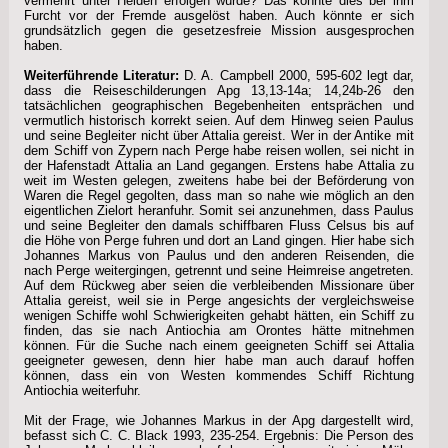
vermehrt unter Heiden erfolgen würde? Das könnte dies bei ihm
Furcht vor der Fremde ausgelöst haben. Auch könnte er sich
grundsätzlich gegen die gesetzesfreie Mission ausgesprochen
haben.
Weiterführende Literatur:
D. A. Campbell 2000, 595-602 legt dar,
dass die Reiseschilderungen Apg 13,13-14a; 14,24b-26 den
tatsächlichen geographischen Begebenheiten entsprächen und
vermutlich historisch korrekt seien. Auf dem Hinweg seien Paulus
und seine Begleiter nicht über Attalia gereist. Wer in der Antike mit
dem Schiff von Zypern nach Perge habe reisen wollen, sei nicht in
der Hafenstadt Attalia an Land gegangen. Erstens habe Attalia zu
weit im Westen gelegen, zweitens habe bei der Beförderung von
Waren die Regel gegolten, dass man so nahe wie möglich an den
eigentlichen Zielort heranfuhr. Somit sei anzunehmen, dass Paulus
und seine Begleiter den damals schiffbaren Fluss Celsus bis auf
die Höhe von Perge fuhren und dort an Land gingen. Hier habe sich
Johannes Markus von Paulus und den anderen Reisenden, die
nach Perge weitergingen, getrennt und seine Heimreise angetreten.
Auf dem Rückweg aber seien die verbleibenden Missionare über
Attalia gereist, weil sie in Perge angesichts der vergleichsweise
wenigen Schiffe wohl Schwierigkeiten gehabt hätten, ein Schiff zu
finden, das sie nach Antiochia am Orontes hätte mitnehmen
können. Für die Suche nach einem geeigneten Schiff sei Attalia
geeigneter gewesen, denn hier habe man auch darauf hoffen
können, dass ein von Westen kommendes Schiff Richtung
Antiochia weiterfuhr.
Mit der Frage, wie Johannes Markus in der Apg dargestellt wird,
befasst sich C. C. Black 1993, 235-254. Ergebnis: Die Person des