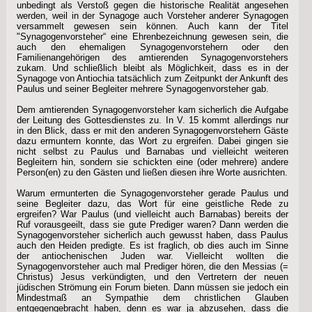
unbedingt als Verstoß gegen die historische Realität angesehen
werden, weil in der Synagoge auch Vorsteher anderer Synagogen
versammelt gewesen sein können. Auch kann der Titel
"Synagogenvorsteher“ eine Ehrenbezeichnung gewesen sein, die
auch den ehemaligen Synagogenvorstehern oder den
Familienangehörigen des amtierenden Synagogenvorstehers
zukam. Und schließlich bleibt als Möglichkeit, dass es in der
Synagoge von Antiochia tatsächlich zum Zeitpunkt der Ankunft des
Paulus und seiner Begleiter mehrere Synagogenvorsteher gab.
Dem amtierenden Synagogenvorsteher kam sicherlich die Aufgabe
der Leitung des Gottesdienstes zu. In V. 15 kommt allerdings nur
in den Blick, dass er mit den anderen Synagogenvorstehern Gäste
dazu ermuntern konnte, das Wort zu ergreifen. Dabei gingen sie
nicht selbst zu Paulus und Barnabas und vielleicht weiteren
Begleitern hin, sondern sie schickten eine (oder mehrere) andere
Person(en) zu den Gästen und ließen diesen ihre Worte ausrichten.
Warum ermunterten die Synagogenvorsteher gerade Paulus und
seine Begleiter dazu, das Wort für eine geistliche Rede zu
ergreifen? War Paulus (und vielleicht auch Barnabas) bereits der
Ruf vorausgeeilt, dass sie gute Prediger waren? Dann werden die
Synagogenvorsteher sicherlich auch gewusst haben, dass Paulus
auch den Heiden predigte. Es ist fraglich, ob dies auch im Sinne
der antiochenischen Juden war. Vielleicht wollten die
Synagogenvorsteher auch mal Prediger hören, die den Messias (=
Christus) Jesus verkündigten, und den Vertretern der neuen
jüdischen Strömung ein Forum bieten. Dann müssen sie jedoch ein
Mindestmaß an Sympathie dem christlichen Glauben
entgegengebracht haben, denn es war ja abzusehen, dass die