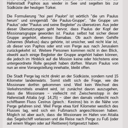
Hafenstadt Paphos aus wieder in See und segelten bis zur
Südküste der heutigen Türkei.
Die Formulierung "
hoi peri Paulon
“ ist wörtlich "die um Paulus
herum“ und sinngemäß "die Paulus-Gruppe“, "die Gruppe um
Paulus“ oder "Paulus und seine Begleiter“ zu übersetzen. Aus jeder
dieser Übersetzungen geht hervor, dass Paulus der Kopf der
Missionarsgruppe geworden ist. Paulus selbst hat sicher dieser
Gruppe angehört, ebenso Barnabas. Ob auch deren Gehilfe
Johannes (Markus) dazu gehörte, ist unsicher, weil nicht klar ist,
ob dieser von Paphos oder erst von Perge aus nach Jerusalem
zurückgekehrt ist. Weitere Personen kommen nicht in den Blick,
obwohl auch einige Begleiter der Gruppe angehört haben können,
die jedoch im Hinblick auf die Mission keine oder höchstens eine
untergeordnete Rolle gespielt haben dürften. Warum Paulus von
nun an eine Vorrangstellung innehatte, bleibt offen.
Die Stadt Perge lag nicht direkt an der Südküste, sondern rund 15
Kilometer landeinwärts. Somit stellt sich die Frage, wie die
Missionare dorthin gekommen sind. Weil kein Wechsel des
Verkehrsmittels erwähnt wird, ist zunächst davon auszugehen,
dass die Missionare − vielleicht mit Zwischenstopp in der
Hafenstadt Attalia (vgl. 14,25) − über den damals vielleicht noch
schiffbaren Fluss Cestrus (griech.: Kestros) bis in die Nähe von
Perge gefahren sind. Weil Perge etwa fünf Kilometer westlich des
Flusses lag, wird sich ein Fußmarsch angeschlossen haben.
Möglich ist aber auch, dass die Missionare im Hafen von Attalia
das Segelschiff verlassen und die Reise nach Perge zu Fuß (oder
auf einem Wagen oder auf Reittieren) fortgesetzt haben.