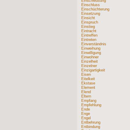
Einschleusung
Einschluss
Einschüchterung
Einsetzung
Einsicht
Einspruch
Einstieg
Eintracht
Eintreffen
Eintreten
Einverständnis
Einweihung
Einwilligung
Einwohner
Einzelheit
Einzelner
Einzigartigkeit
Eisen
Eitelkeit
Ekstase
Element
Elend
Eltern
Empfang
Empfehlung
Ende
Enge
Engel
Entbehrung
Entbindung