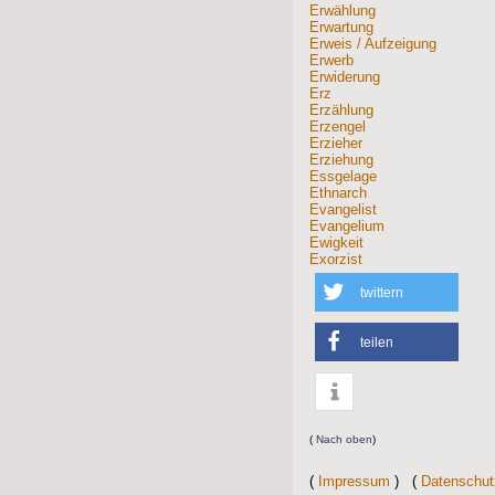
Erwählung
Erwartung
Erweis / Aufzeigung
Erwerb
Erwiderung
Erz
Erzählung
Erzengel
Erzieher
Erziehung
Essgelage
Ethnarch
Evangelist
Evangelium
Ewigkeit
Exorzist
twittern
teilen
info
(
Nach oben
)
(
Impressum
) (
Datenschut