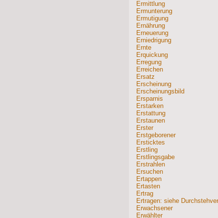
Ermittlung
Ermunterung
Ermutigung
Ernährung
Erneuerung
Erniedrigung
Ernte
Erquickung
Erregung
Erreichen
Ersatz
Erscheinung
Erscheinungsbild
Ersparnis
Erstarken
Erstattung
Erstaunen
Erster
Erstgeborener
Ersticktes
Erstling
Erstlingsgabe
Erstrahlen
Ersuchen
Ertappen
Ertasten
Ertrag
Ertragen: siehe Durchstehv
Erwachsener
Erwählter