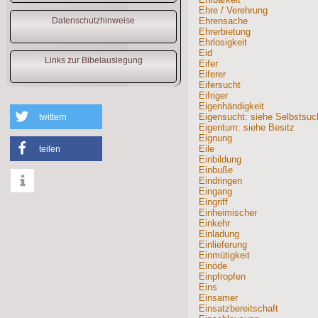
Ehre / Verehrung
Datenschutzhinweise
Ehrensache
Ehrerbietung
Ehrlosigkeit
Eid
Links zur Bibelauslegung
Eifer
Eiferer
Eifersucht
Eifriger
Eigenhändigkeit
Eigensucht: siehe Selbstsuc
twittern
Eigentum: siehe Besitz
Eignung
Eile
teilen
Einbildung
Einbuße
Eindringen
Eingang
Eingriff
info
Einheimischer
Einkehr
Einladung
Einlieferung
Einmütigkeit
Einöde
Einpfropfen
Eins
Einsamer
Einsatzbereitschaft