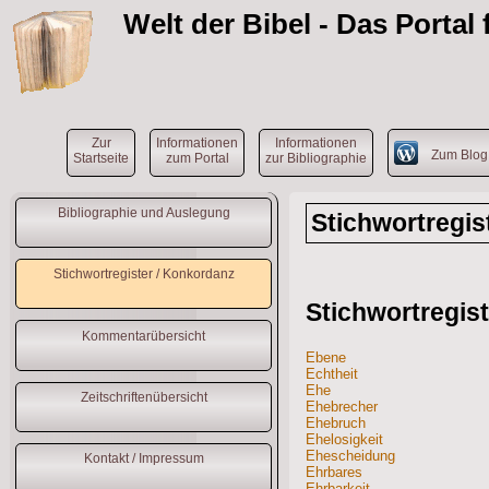
Welt der Bibel
- Das Portal
Zur
Informationen
Informationen
Zum Blo
Startseite
zum Portal
zur Bibliographie
Bibliographie und Auslegung
Stichwortregis
Stichwortregister / Konkordanz
Stichwortregis
Kommentarübersicht
Ebene
Echtheit
Ehe
Zeitschriftenübersicht
Ehebrecher
Ehebruch
Ehelosigkeit
Ehescheidung
Kontakt / Impressum
Ehrbares
Ehrbarkeit