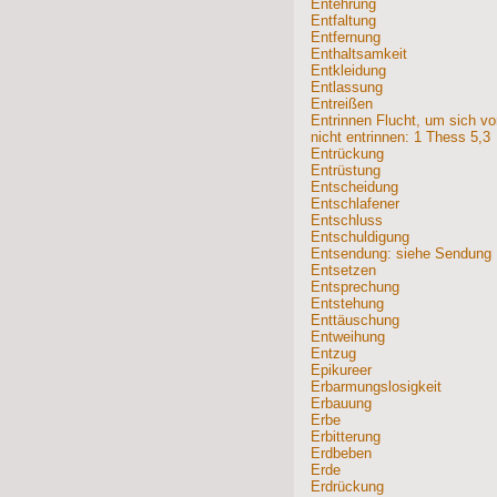
Entehrung
Entfaltung
Entfernung
Enthaltsamkeit
Entkleidung
Entlassung
Entreißen
Entrinnen Flucht, um sich vo
nicht entrinnen:
1 Thess 5,3
Entrückung
Entrüstung
Entscheidung
Entschlafener
Entschluss
Entschuldigung
Entsendung: siehe Sendung
Entsetzen
Entsprechung
Entstehung
Enttäuschung
Entweihung
Entzug
Epikureer
Erbarmungslosigkeit
Erbauung
Erbe
Erbitterung
Erdbeben
Erde
Erdrückung